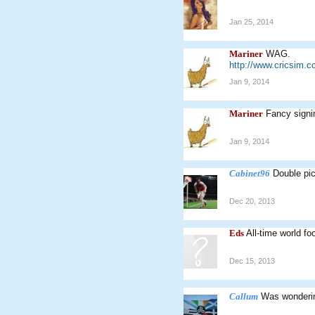
Jan 25, 2014
Mariner
WAG.
http://www.cricsim.
Jan 9, 2014
Mariner
Fancy signi
Jan 9, 2014
Cabinet96
Double pi
Dec 20, 2013
Eds
All-time world fo
Dec 15, 2013
Callum
Was wonderin