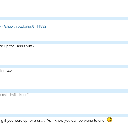
com/showthread.php?t=44832
ng up for TennisSim?
ck mate
otball draft - keen?
g if you were up for a draft. As I know you can be prone to one.