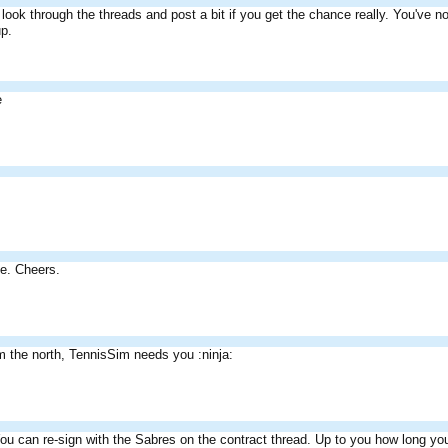
look through the threads and post a bit if you get the chance really. You've 
up.
e
e. Cheers.
om the north, TennisSim needs you :ninja:
u can re-sign with the Sabres on the contract thread. Up to you how long you 