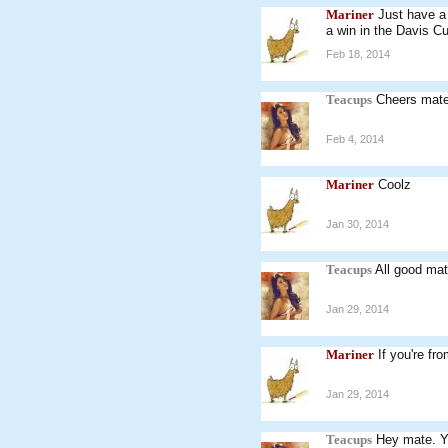
Mariner
Just have a 
a win in the Davis C
Feb 18, 2014
Teacups
Cheers mat
Feb 4, 2014
Mariner
Coolz
Jan 30, 2014
Teacups
All good mat
Jan 29, 2014
Mariner
If you're fr
Jan 29, 2014
Teacups
Hey mate. Yo