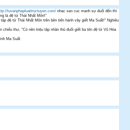
ttp://tuvanphapluattructuyen.com/
nhac san cuc manh sự đuổi đến thì
ng là đệ tử Thái Nhất Môn!"
tập đệ tử Thái Nhất Môn trên bên tiến hành vây giết Ma Suất!" Nghiêu
 chiếu thư, "Có nên triệu tập nhân thủ đuổi giết ba tên đệ tử Vũ Hóa
mình Ma Suất
Furball
Himannv
Eds
Sik_Slogga
Cabinet96
Benny
Callum
Sik_Slogga
Benny
Riddy
Eds
the_killerz