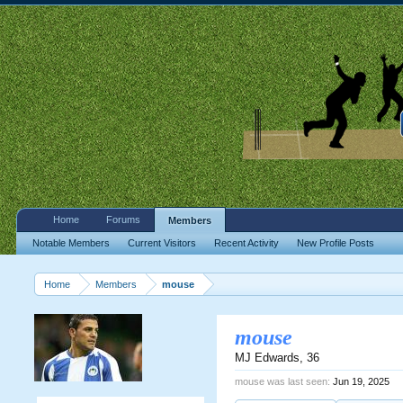
Home
Forums
Members
Notable Members
Current Visitors
Recent Activity
New Profile Posts
Home
Members
mouse
mouse
MJ Edwards
, 36
mouse was last seen:
Jun 19, 2025