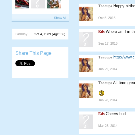
Teacups
Happy birthd
Show All
Oct 5, 2015
Eds
Where am I in th
Birthday:
Oct 4, 1989
(Age: 36)
Sep 17, 2015
Share This Page
Teacups
http://www.
Jun 29, 2014
Teacups
All-time grea
Jun 28, 2014
Eds
Cheers bud
Mar 23, 2014