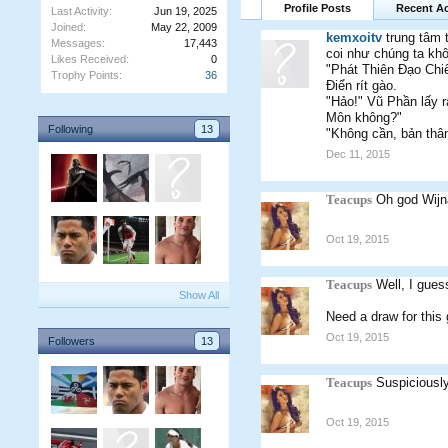
Profile Posts
Recent Ac
Last Activity:
Jun 19, 2025
Joined:
May 22, 2009
kemxoitv
trung tâm 
Messages:
17,443
coi như chúng ta kh
Likes Received:
0
"Phát Thiên Đạo Chiế
Trophy Points:
36
Điển rít gào.
"Hảo!" Vũ Phần lấy r
Môn không?"
Following
13
"Không cần, bản thân
Dec 11, 2015
Teacups
Oh god Wijn
Oct 19, 2015
Teacups
Well, I guess
Show All
Need a draw for thi
Oct 19, 2015
Followers
13
Teacups
Suspiciously
Oct 19, 2015