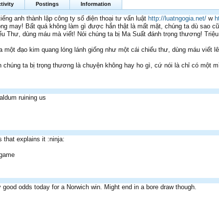
tivity
Postings
Information
tiếng anh thành lập công ty số điện thoại tư vấn luật
http://luatngogia.net/
w
h
ông may! Bất quá không làm gì được hắn thật là mất mặt, chúng ta dù sao cũ
u Thư, dùng máu mà viết! Nói chúng ta bị Ma Suất đánh trọng thương! Triệu 
a một đạo kim quang lóng lánh giống như một cái chiếu thư, dùng máu viết lên
 chúng ta bị trọng thương là chuyện không hay ho gì, cứ nói là chỉ có một 
aldum ruining us
 that explains it :ninja:
s game
 good odds today for a Norwich win. Might end in a bore draw though.