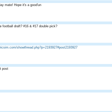
ay mate! Hope it's a good'un
e football draft? #16 & #17 double pick?
cricsim.com/showthread.php?p=2193927#post2193927
t post